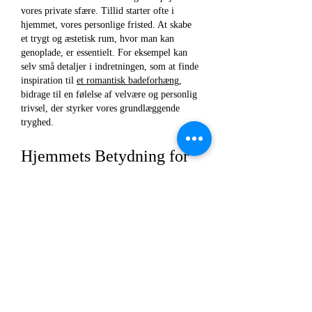
vores private sfære. Tillid starter ofte i 
hjemmet, vores personlige fristed. At skabe 
et trygt og æstetisk rum, hvor man kan 
genoplade, er essentielt. For eksempel kan 
selv små detaljer i indretningen, som at finde 
inspiration til 
et romantisk badeforhæng
, 
bidrage til en følelse af velvære og personlig 
trivsel, der styrker vores grundlæggende 
tryghed.
Hjemmets Betydning for 
Psykologisk Tryghed
Den…
Vis mere
Synes godt om
Svar