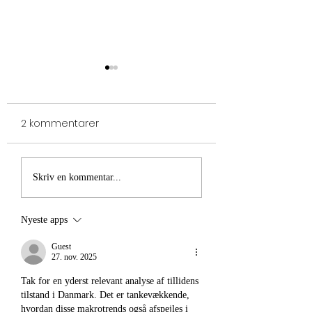
2 kommentarer
Tryghed i utrygge
Ruslands overfa
Skriv en kommentar...
tider
blev en dansk
folkesag
Nyeste apps
Guest
27. nov. 2025
Tak for en yderst relevant analyse af tillidens 
tilstand i Danmark. Det er tankevækkende, 
hvordan disse makrotrends også afspejles i 