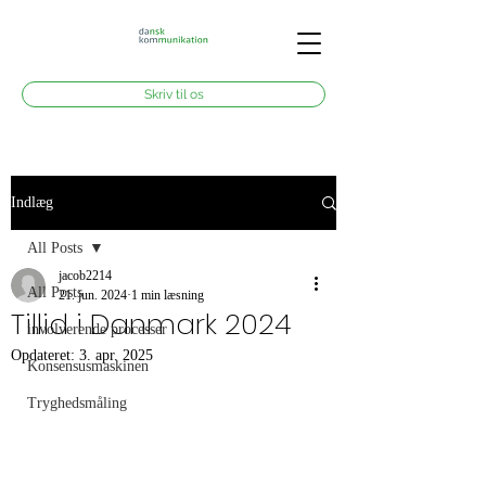
Skriv til os
Indlæg
All Posts
jacob2214
All Posts
21. jun. 2024
1 min læsning
Tillid i Danmark 2024
involverende processer
Opdateret:
3. apr. 2025
Konsensusmaskinen
Tryghedsmåling