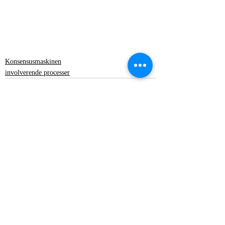
Konsensusmaskinen
involverende processer
Seneste blogindlæg
Se alle