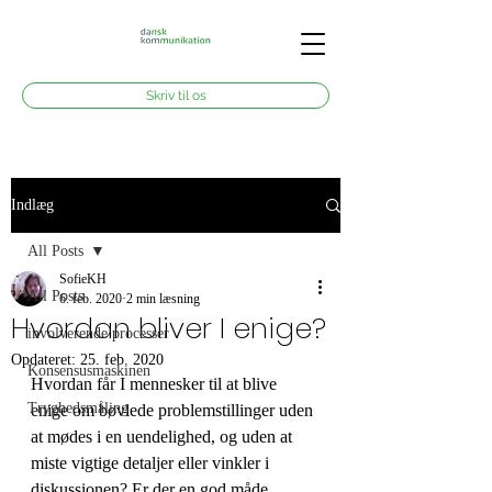
Skriv til os
Indlæg
All Posts
SofieKH
All Posts
6. feb. 2020
2 min læsning
Hvordan bliver I enige?
involverende processer
Opdateret:
25. feb. 2020
Konsensusmaskinen
Hvordan får I mennesker til at blive 
Tryghedsmåling
enige om bøvlede problemstillinger uden 
at mødes i en uendelighed, og uden at 
miste vigtige detaljer eller vinkler i 
diskussionen? Er der en god måde 