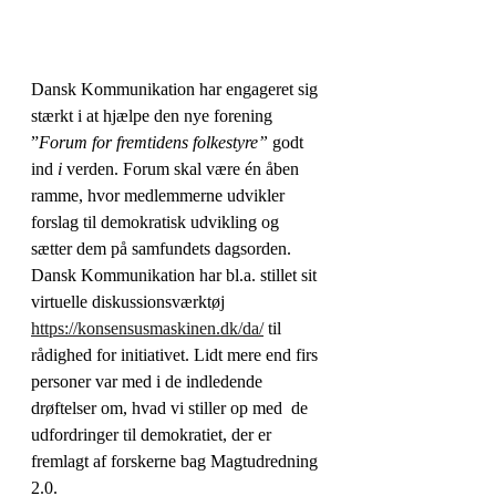
Dansk Kommunikation har engageret sig 
stærkt i at hjælpe den nye forening 
”
Forum for fremtidens folkestyre” 
godt 
ind
 i
 verden. Forum skal være én åben 
ramme, hvor medlemmerne udvikler 
forslag til demokratisk udvikling og 
sætter dem på samfundets dagsorden.  
Dansk Kommunikation har bl.a. stillet sit 
virtuelle diskussionsværktøj  
https://konsensusmaskinen.dk/da/
 til 
rådighed for initiativet. Lidt mere end firs 
personer var med i de indledende 
drøftelser om, hvad vi stiller op med  de 
udfordringer til demokratiet, der er 
fremlagt af forskerne bag Magtudredning 
2.0.  