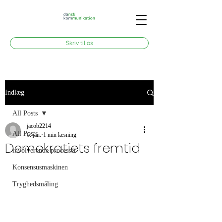
Skriv til os
Indlæg
All Posts
jacob2214
All Posts
6. jan.
1 min læsning
Demokratiets fremtid
involverende processer
Konsensusmaskinen
Tryghedsmåling